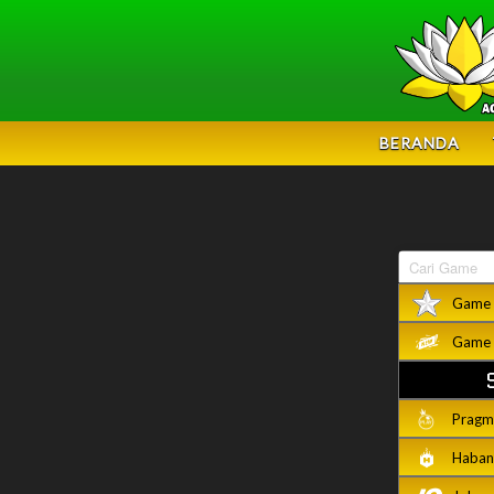
BERANDA
Game 
Game 
Pragma
Haban