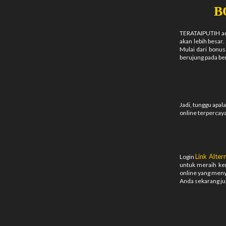
B
TERATAIPUTIH ada
akan lebih besar
Mulai dari bonus
berujung pada be
Jadi, tunggu apal
online terpercaya
Link Alter
Login
untuk meraih ke
online yang meny
Anda sekarang ju