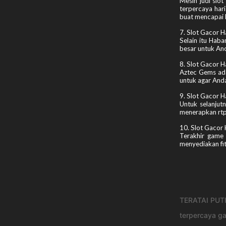
Mesin judi slo
terpercaya har
buat mencapai 
7. Slot Gacor Ha
Selain itu Hab
besar untuk An
8. Slot Gacor H
Aztec Gems ada
untuk agar Anda
9. Slot Gacor H
Untuk selanjut
menerapkan rtp 
10. Slot Gacor 
Terakhir game 
menyediakan fit
TERATAI PUTIH
terpercaya g